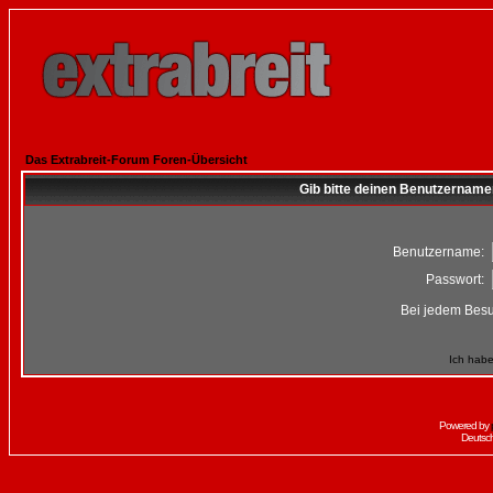
Das Extrabreit-Forum Foren-Übersicht
Gib bitte deinen Benutzername
Benutzername:
Passwort:
Bei jedem Besu
Ich habe
Powered by
Deutsc