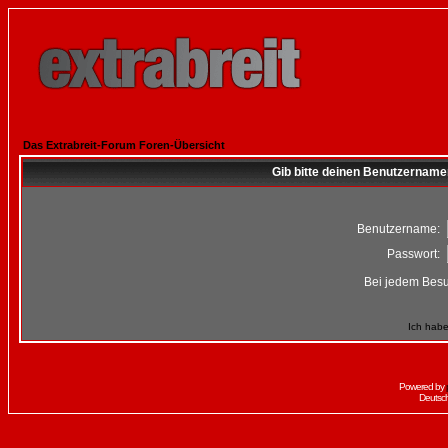
Das Extrabreit-Forum Foren-Übersicht
Gib bitte deinen Benutzername
Benutzername:
Passwort:
Bei jedem Besu
Ich habe
Powered by
Deutsc