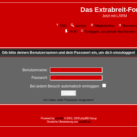
Das Extrabreit-F
Jetzt mit LÄRM
FAQ
Suchen
Mitgliederliste
Benutzer
Profil
Einloggen, um private Nachrichten 
Gib bitte deinen Benutzernamen und dein Passwort ein, um dich einzuloggen!
Benutzername:
Passwort:
Bei jedem Besuch automatisch einloggen:
Ich habe mein Passwort vergessen!
Powered by
phpBB
© 2001, 2005 phpBB Group
Deutsche Übersetzung von
phpBB.de