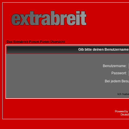
Das Extrabreit-Forum Foren-Übersicht
Gib bitte deinen Benutzername
Benutzername:
Passwort:
Bei jedem Besu
Ich habe
Powered by
Deutsc