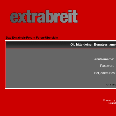
Das Extrabreit-Forum Foren-Übersicht
Gib bitte deinen Benutzername
Benutzername:
Passwort:
Bei jedem Besu
Ich habe
Powered by
Deutsc