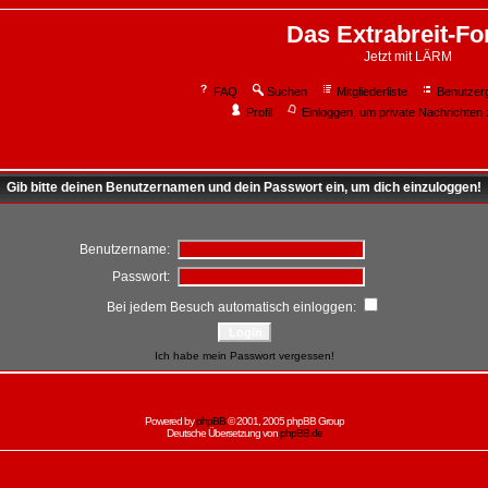
Das Extrabreit-F
Jetzt mit LÄRM
FAQ
Suchen
Mitgliederliste
Benutzer
Profil
Einloggen, um private Nachrichten 
Gib bitte deinen Benutzernamen und dein Passwort ein, um dich einzuloggen!
Benutzername:
Passwort:
Bei jedem Besuch automatisch einloggen:
Ich habe mein Passwort vergessen!
Powered by
phpBB
© 2001, 2005 phpBB Group
Deutsche Übersetzung von
phpBB.de