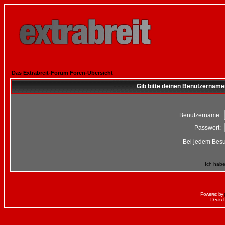
Das Extrabreit-Forum Foren-Übersicht
Gib bitte deinen Benutzername
Benutzername:
Passwort:
Bei jedem Besu
Ich habe
Powered by
Deutsc