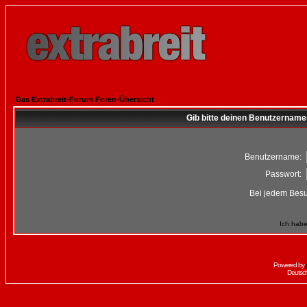
Das Extrabreit-Forum Foren-Übersicht
Gib bitte deinen Benutzername
Benutzername:
Passwort:
Bei jedem Besu
Ich habe
Powered by
Deutsc