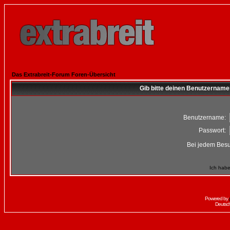
Das Extrabreit-Forum Foren-Übersicht
Gib bitte deinen Benutzername
Benutzername:
Passwort:
Bei jedem Besu
Ich habe
Powered by
Deutsc