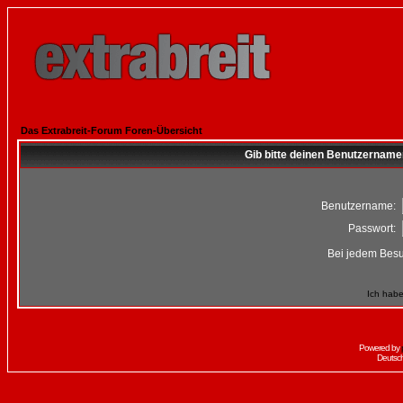
Das Extrabreit-Forum Foren-Übersicht
Gib bitte deinen Benutzername
Benutzername:
Passwort:
Bei jedem Besu
Ich habe
Powered by
Deutsc