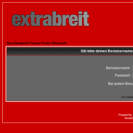
Das Extrabreit-Forum Foren-Übersicht
Gib bitte deinen Benutzername
Benutzername:
Passwort:
Bei jedem Besu
Ich habe
Powered by
Deutsc