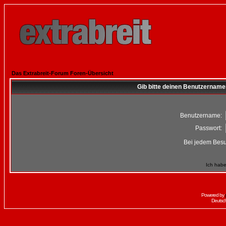
Das Extrabreit-Forum Foren-Übersicht
Gib bitte deinen Benutzername
Benutzername:
Passwort:
Bei jedem Besu
Ich habe
Powered by
Deutsc