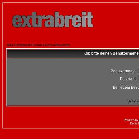
Das Extrabreit-Forum Foren-Übersicht
Gib bitte deinen Benutzername
Benutzername:
Passwort:
Bei jedem Besu
Ich habe
Powered by
Deutsc