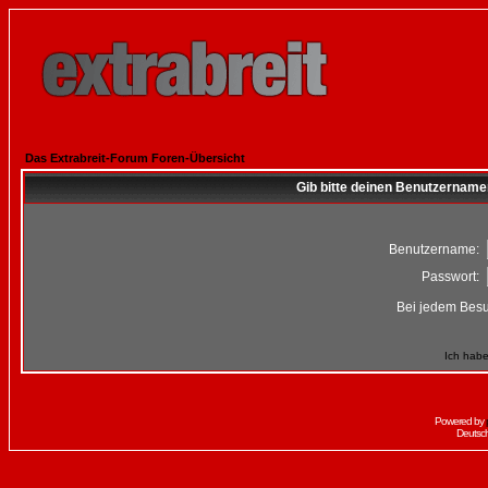
Das Extrabreit-Forum Foren-Übersicht
Gib bitte deinen Benutzername
Benutzername:
Passwort:
Bei jedem Besu
Ich habe
Powered by
Deutsc