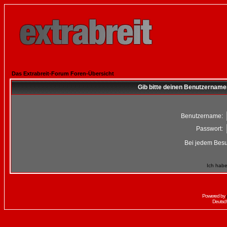
Das Extrabreit-Forum Foren-Übersicht
Gib bitte deinen Benutzername
Benutzername:
Passwort:
Bei jedem Besu
Ich habe
Powered by
Deutsc