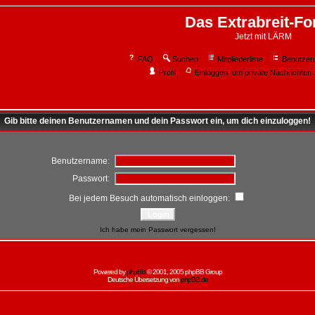
Das Extrabreit-F
Jetzt mit LÄRM
FAQ
Suchen
Mitgliederliste
Benutzer
Profil
Einloggen, um private Nachrichten 
Gib bitte deinen Benutzernamen und dein Passwort ein, um dich einzuloggen!
Benutzername:
Passwort:
Bei jedem Besuch automatisch einloggen:
Ich habe mein Passwort vergessen!
Powered by
phpBB
© 2001, 2005 phpBB Group
Deutsche Übersetzung von
phpBB.de