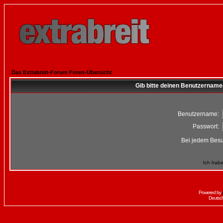
Das Extrabreit-Forum Foren-Übersicht
Gib bitte deinen Benutzername
Benutzername:
Passwort:
Bei jedem Besu
Ich habe
Powered by
Deutsc