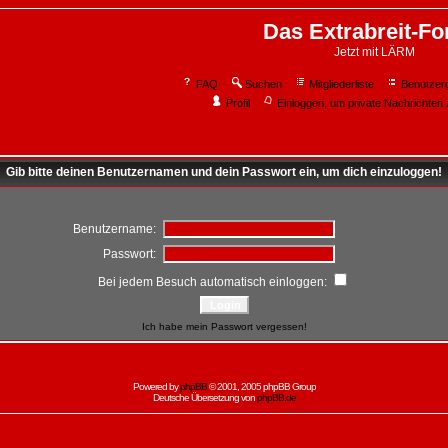
Das Extrabreit-F
Jetzt mit LÄRM
FAQ
Suchen
Mitgliederliste
Benutzer
Profil
Einloggen, um private Nachrichten 
Gib bitte deinen Benutzernamen und dein Passwort ein, um dich einzuloggen!
Benutzername:
Passwort:
Bei jedem Besuch automatisch einloggen:
Ich habe mein Passwort vergessen!
Powered by
phpBB
© 2001, 2005 phpBB Group
Deutsche Übersetzung von
phpBB.de