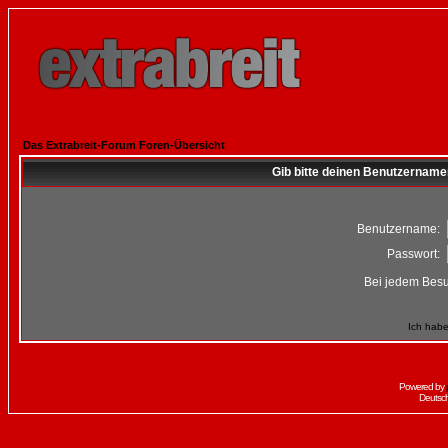
Das Extrabreit-Forum Foren-Übersicht
Gib bitte deinen Benutzername
Benutzername:
Passwort:
Bei jedem Besu
Ich habe
Powered by
Deutsc