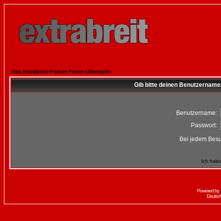
Das Extrabreit-Forum Foren-Übersicht
Gib bitte deinen Benutzername
Benutzername:
Passwort:
Bei jedem Besu
Ich habe
Powered by
Deutsc