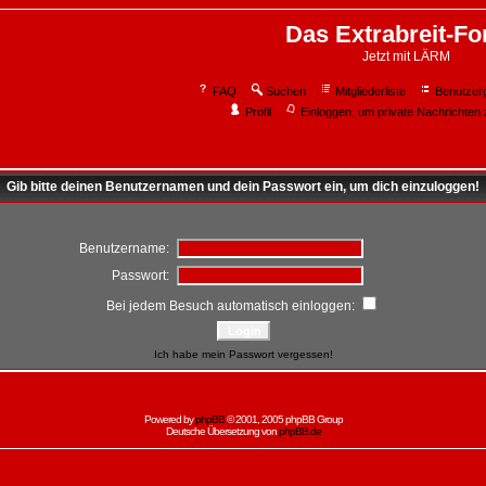
Das Extrabreit-F
Jetzt mit LÄRM
FAQ
Suchen
Mitgliederliste
Benutzer
Profil
Einloggen, um private Nachrichten 
Gib bitte deinen Benutzernamen und dein Passwort ein, um dich einzuloggen!
Benutzername:
Passwort:
Bei jedem Besuch automatisch einloggen:
Ich habe mein Passwort vergessen!
Powered by
phpBB
© 2001, 2005 phpBB Group
Deutsche Übersetzung von
phpBB.de