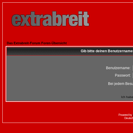
Das Extrabreit-Forum Foren-Übersicht
Gib bitte deinen Benutzername
Benutzername:
Passwort:
Bei jedem Besu
Ich habe
Powered by
Deutsc