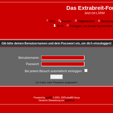
Das Extrabreit-F
Jetzt mit LÄRM
FAQ
Suchen
Mitgliederliste
Benutzer
Profil
Einloggen, um private Nachrichten 
Gib bitte deinen Benutzernamen und dein Passwort ein, um dich einzuloggen!
Benutzername:
Passwort:
Bei jedem Besuch automatisch einloggen:
Ich habe mein Passwort vergessen!
Powered by
phpBB
© 2001, 2005 phpBB Group
Deutsche Übersetzung von
phpBB.de