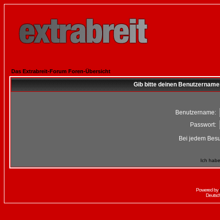
Das Extrabreit-Forum Foren-Übersicht
Gib bitte deinen Benutzername
Benutzername:
Passwort:
Bei jedem Besu
Ich habe
Powered by
Deutsc