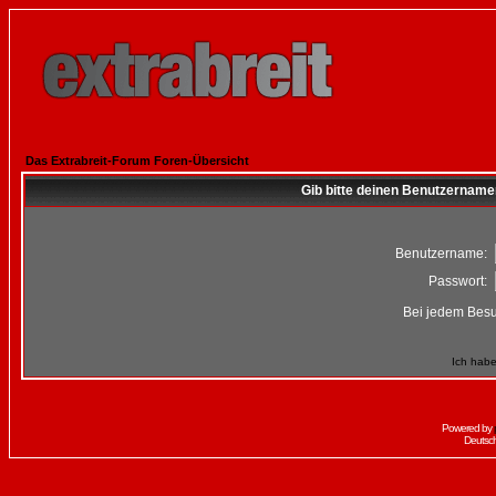
Das Extrabreit-Forum Foren-Übersicht
Gib bitte deinen Benutzername
Benutzername:
Passwort:
Bei jedem Besu
Ich habe
Powered by
Deutsc