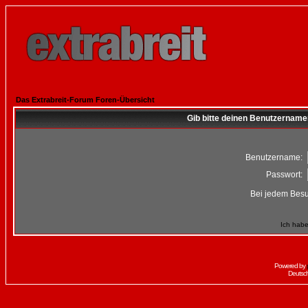
Das Extrabreit-Forum Foren-Übersicht
Gib bitte deinen Benutzername
Benutzername:
Passwort:
Bei jedem Besu
Ich habe
Powered by
Deutsc