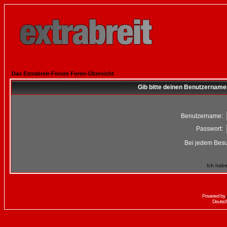
Das Extrabreit-Forum Foren-Übersicht
Gib bitte deinen Benutzername
Benutzername:
Passwort:
Bei jedem Besu
Ich habe
Powered by
Deutsc