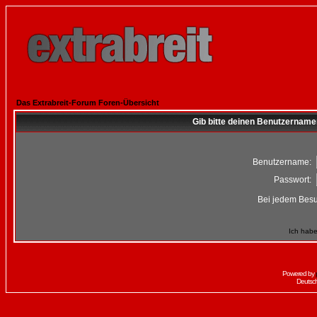
Das Extrabreit-Forum Foren-Übersicht
Gib bitte deinen Benutzername
Benutzername:
Passwort:
Bei jedem Besu
Ich habe
Powered by
Deutsc