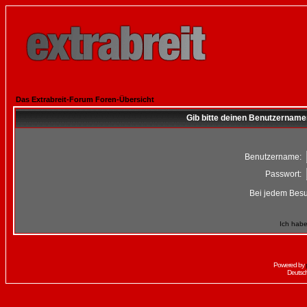
Das Extrabreit-Forum Foren-Übersicht
Gib bitte deinen Benutzername
Benutzername:
Passwort:
Bei jedem Besu
Ich habe
Powered by
Deutsc