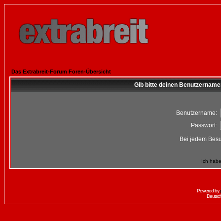
Das Extrabreit-Forum Foren-Übersicht
Gib bitte deinen Benutzername
Benutzername:
Passwort:
Bei jedem Besu
Ich habe
Powered by
Deutsc