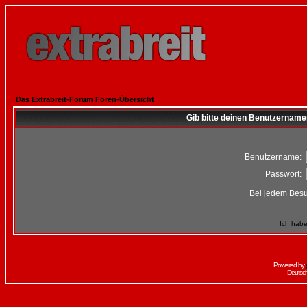
Das Extrabreit-Forum Foren-Übersicht
Gib bitte deinen Benutzername
Benutzername:
Passwort:
Bei jedem Besu
Ich habe
Powered by
Deutsc