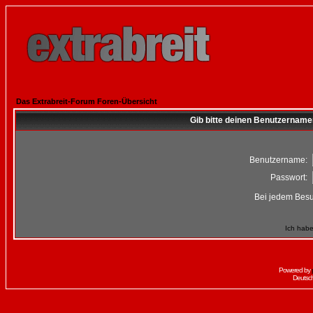
Das Extrabreit-Forum Foren-Übersicht
Gib bitte deinen Benutzername
Benutzername:
Passwort:
Bei jedem Besu
Ich habe
Powered by
Deutsc