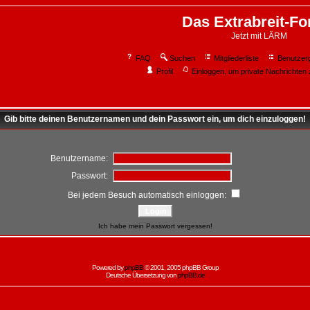
Das Extrabreit-F
Jetzt mit LÄRM
FAQ
Suchen
Mitgliederliste
Benutzer
Profil
Einloggen, um private Nachrichten 
Gib bitte deinen Benutzernamen und dein Passwort ein, um dich einzuloggen!
Benutzername:
Passwort:
Bei jedem Besuch automatisch einloggen:
Ich habe mein Passwort vergessen!
Powered by
phpBB
© 2001, 2005 phpBB Group
Deutsche Übersetzung von
phpBB.de