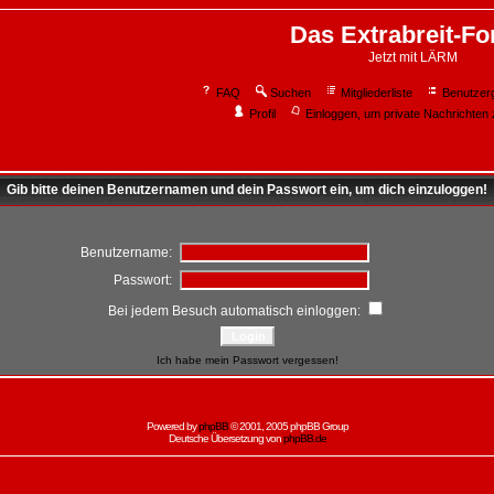
Das Extrabreit-F
Jetzt mit LÄRM
FAQ
Suchen
Mitgliederliste
Benutzer
Profil
Einloggen, um private Nachrichten 
Gib bitte deinen Benutzernamen und dein Passwort ein, um dich einzuloggen!
Benutzername:
Passwort:
Bei jedem Besuch automatisch einloggen:
Ich habe mein Passwort vergessen!
Powered by
phpBB
© 2001, 2005 phpBB Group
Deutsche Übersetzung von
phpBB.de