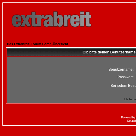
Das Extrabreit-Forum Foren-Übersicht
Gib bitte deinen Benutzername
Benutzername:
Passwort:
Bei jedem Besu
Ich habe
Powered by
Deutsc