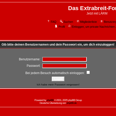
Das Extrabreit-F
Jetzt mit LÄRM
FAQ
Suchen
Mitgliederliste
Benutzer
Profil
Einloggen, um private Nachrichten 
Gib bitte deinen Benutzernamen und dein Passwort ein, um dich einzuloggen!
Benutzername:
Passwort:
Bei jedem Besuch automatisch einloggen:
Ich habe mein Passwort vergessen!
Powered by
phpBB
© 2001, 2005 phpBB Group
Deutsche Übersetzung von
phpBB.de