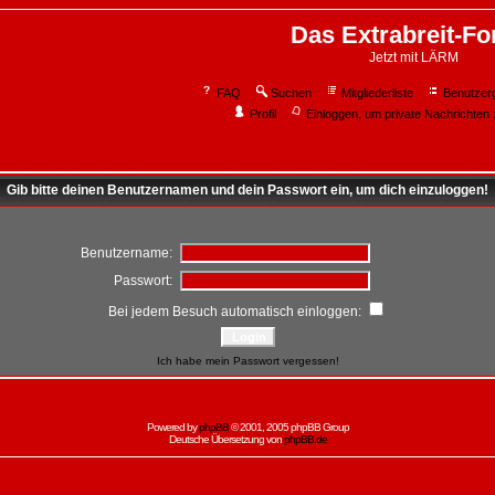
Das Extrabreit-F
Jetzt mit LÄRM
FAQ
Suchen
Mitgliederliste
Benutzer
Profil
Einloggen, um private Nachrichten 
Gib bitte deinen Benutzernamen und dein Passwort ein, um dich einzuloggen!
Benutzername:
Passwort:
Bei jedem Besuch automatisch einloggen:
Ich habe mein Passwort vergessen!
Powered by
phpBB
© 2001, 2005 phpBB Group
Deutsche Übersetzung von
phpBB.de