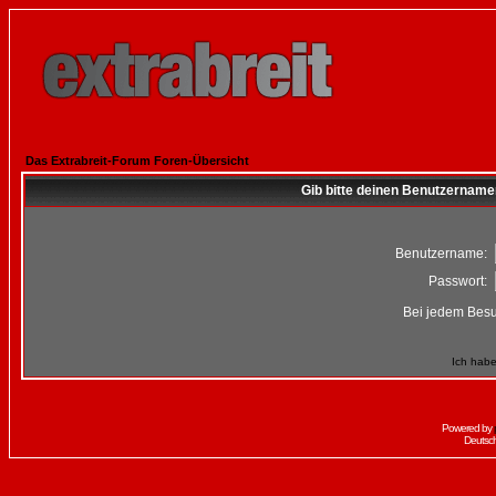
Das Extrabreit-Forum Foren-Übersicht
Gib bitte deinen Benutzername
Benutzername:
Passwort:
Bei jedem Besu
Ich habe
Powered by
Deutsc