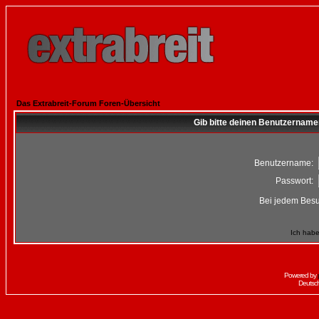
Das Extrabreit-Forum Foren-Übersicht
Gib bitte deinen Benutzername
Benutzername:
Passwort:
Bei jedem Besu
Ich habe
Powered by
Deutsc