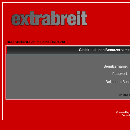
Das Extrabreit-Forum Foren-Übersicht
Gib bitte deinen Benutzername
Benutzername:
Passwort:
Bei jedem Besu
Ich habe
Powered by
Deutsc