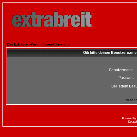
Das Extrabreit-Forum Foren-Übersicht
Gib bitte deinen Benutzername
Benutzername:
Passwort:
Bei jedem Besu
Ich habe
Powered by
Deutsc