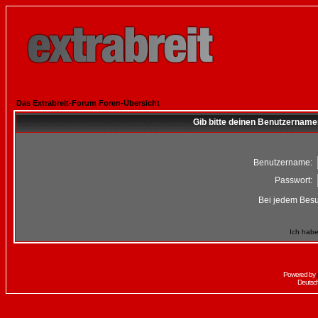
Das Extrabreit-Forum Foren-Übersicht
Gib bitte deinen Benutzername
Benutzername:
Passwort:
Bei jedem Besu
Ich habe
Powered by
Deutsc