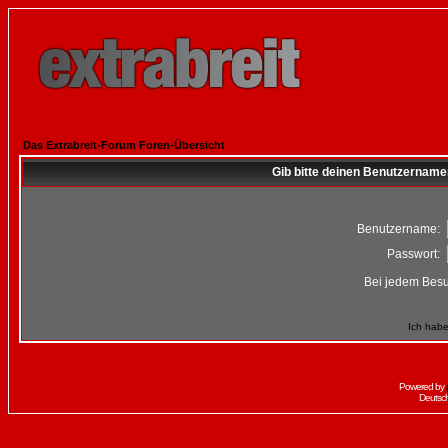
Das Extrabreit-Forum Foren-Übersicht
Gib bitte deinen Benutzername
Benutzername:
Passwort:
Bei jedem Besu
Ich habe
Powered by
Deutsc