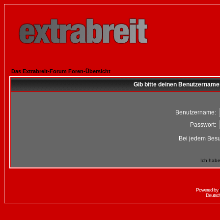
Das Extrabreit-Forum Foren-Übersicht
Gib bitte deinen Benutzername
Benutzername:
Passwort:
Bei jedem Besu
Ich habe
Powered by
Deutsc