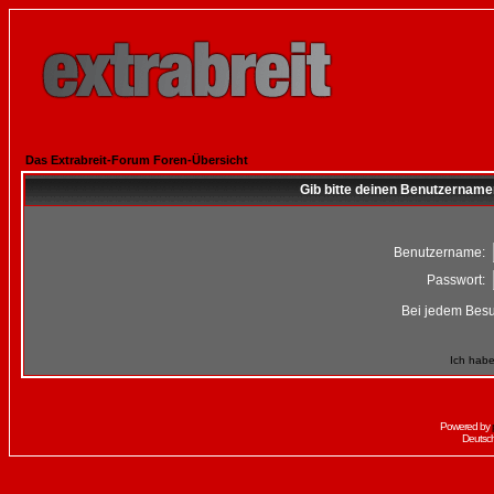
Das Extrabreit-Forum Foren-Übersicht
Gib bitte deinen Benutzername
Benutzername:
Passwort:
Bei jedem Besu
Ich habe
Powered by
Deutsc