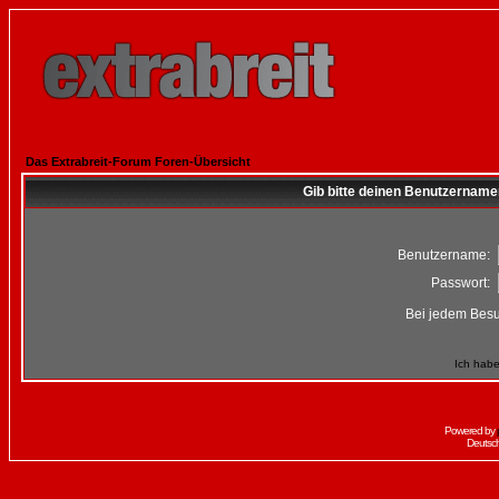
Das Extrabreit-Forum Foren-Übersicht
Gib bitte deinen Benutzername
Benutzername:
Passwort:
Bei jedem Besu
Ich habe
Powered by
Deutsc