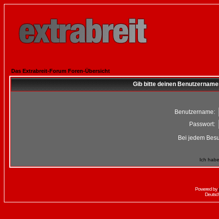
Das Extrabreit-Forum Foren-Übersicht
Gib bitte deinen Benutzername
Benutzername:
Passwort:
Bei jedem Besu
Ich habe
Powered by
Deutsc