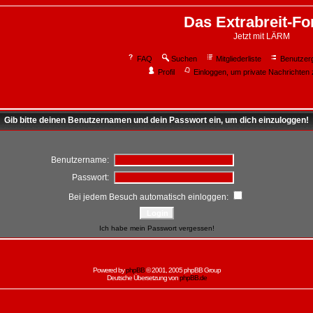
Das Extrabreit-F
Jetzt mit LÄRM
FAQ
Suchen
Mitgliederliste
Benutzer
Profil
Einloggen, um private Nachrichten 
Gib bitte deinen Benutzernamen und dein Passwort ein, um dich einzuloggen!
Benutzername:
Passwort:
Bei jedem Besuch automatisch einloggen:
Ich habe mein Passwort vergessen!
Powered by
phpBB
© 2001, 2005 phpBB Group
Deutsche Übersetzung von
phpBB.de