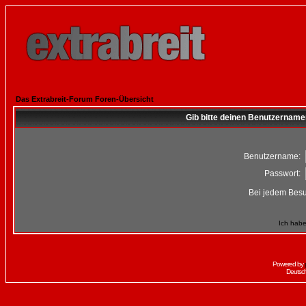
Das Extrabreit-Forum Foren-Übersicht
Gib bitte deinen Benutzername
Benutzername:
Passwort:
Bei jedem Besu
Ich habe
Powered by
Deutsc