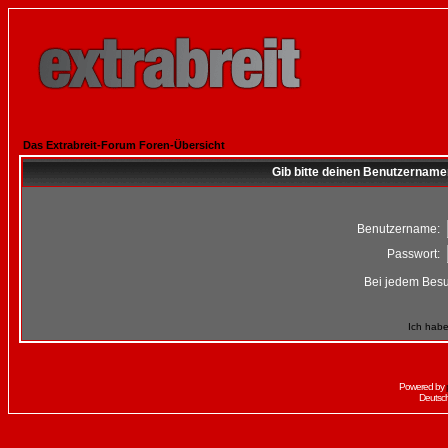
Das Extrabreit-Forum Foren-Übersicht
Gib bitte deinen Benutzername
Benutzername:
Passwort:
Bei jedem Besu
Ich habe
Powered by
Deutsc